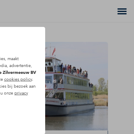
ies, maakt
dia, advertentie,
De Zilvermeeuw BV
nze
cookies policy
.
kies bij bezoek aan
t u onze
privacy