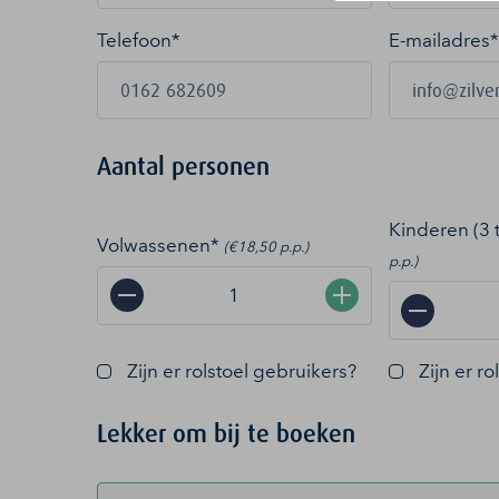
Telefoon*
E-mailadres
*
Aantal personen
Kinderen (3 
Volwassenen*
(€18,50 p.p.)
p.p.)
−
+
−
Zijn er rolstoel gebruikers?
Zijn er r
Lekker om bij te boeken