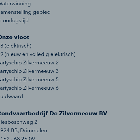
aterwinning
amenstelling gebied
n oorlogstijd
Onze vloot
8 (elektrisch)
9 (nieuw en volledig elektrisch)
artyschip Zilvermeeuw 2
artyschip Zilvermeeuw 3
artyschip Zilvermeeuw 5
artyschip Zilvermeeuw 6
Zuidwaard
Rondvaartbedrijf De Zilvermeeuw BV
Biesboschweg 2
4924 BB
,
Drimmelen
162 - 68 26 09