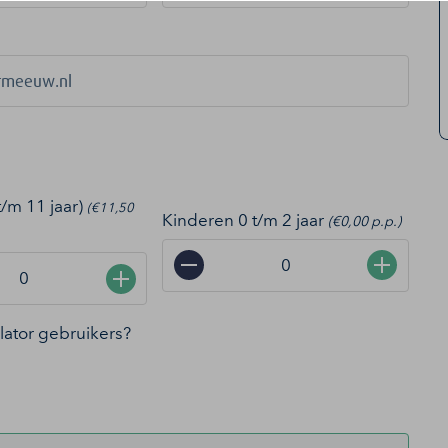
t/m 11 jaar)
(€11,50
Kinderen 0 t/m 2 jaar
(€0,00 p.p.)
−
+
+
ollator gebruikers?