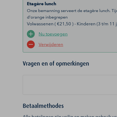
Etagère lunch
Onze bemanning serveert de etagère lunch. Tijde
d'orange inbegrepen
Volwassenen ( €21,50 ) - Kinderen (3 t/m 11 ja
Nu toevoegen
Verwijderen
Vragen en of opmerkingen
Betaalmethodes
Alle betalingen zijn veilig en maken gebruik v