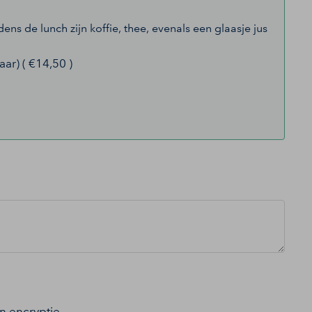
ns de lunch zijn koffie, thee, evenals een glaasje jus
ar) ( €14,50 )
an encryptie