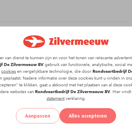
it arrangement!
r van dienst te kunnen zijn en voor het tonen van relevante advertent
rondvaart
vaartocht op
vrijdag 05-09-2025
om
jf De Zilvermeeuw BV
gebruik van functionele, analytische, social me
 vullen.
g
cookies
en vergelijkbare technologie, die door
Rondvaartbedrijf 
 geplaatst. Nadere informatie over deze cookies kunt u vinden in o
epteren" te klikken, gaat u akkoord met het plaatsen van al deze coo
ndere websites van
Rondvaartbedrijf De Zilvermeeuw BV
. Hier vind
statement
verklaring.
el
Achternaam*
Aanpassen
Alles accepteren