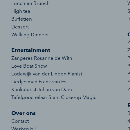
Lunch en Brunch
W
High tea
S
Buffetten
I
Dessert
Walking Dinners
Z
Entertainment
Z
Zangeres Rosanne de With
P
Love Boat Show
P
Lodewijk van der Linden Pianist
P
Liedjesman Frank van Es
P
Karikaturist Johan van Dam
Tafelgoochelaar Stan: Close-up Magic
Over ons
Contact
Werken bij
0