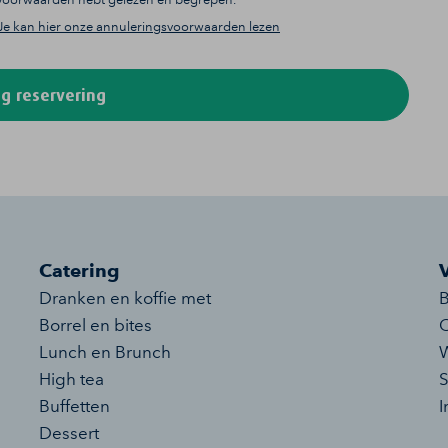
Je kan hier onze annuleringsvoorwaarden lezen
g reservering
Catering
Dranken en koffie met
B
Borrel en bites
O
Lunch en Brunch
W
High tea
S
Buffetten
I
Dessert