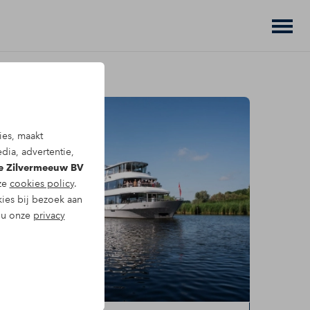
ies, maakt
dia, advertentie,
De Zilvermeeuw BV
nze
cookies policy
.
kies bij bezoek aan
t u onze
privacy