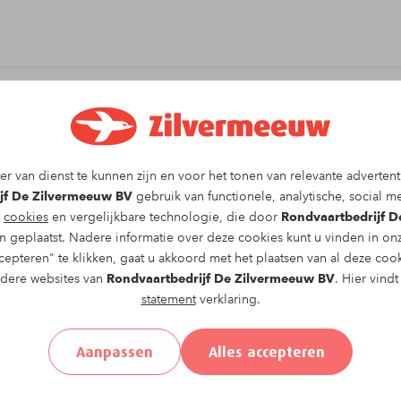
it arrangement!
r van dienst te kunnen zijn en voor het tonen van relevante advertent
8 of Z9
vaartocht op
zondag 14-06-2026
om
jf De Zilvermeeuw BV
gebruik van functionele, analytische, social me
 vullen.
g
cookies
en vergelijkbare technologie, die door
Rondvaartbedrijf 
 geplaatst. Nadere informatie over deze cookies kunt u vinden in o
epteren" te klikken, gaat u akkoord met het plaatsen van al deze coo
ndere websites van
Rondvaartbedrijf De Zilvermeeuw BV
. Hier vind
statement
verklaring.
el
Achternaam*
Aanpassen
Alles accepteren