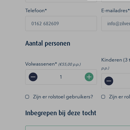
Telefoon*
E-mailadres
*
Aantal personen
Kinderen (3 
Volwassenen*
(€55,00 p.p.)
p.p.)
−
+
−
Zijn er rolstoel gebruikers?
Zijn er r
Inbegrepen bij deze tocht