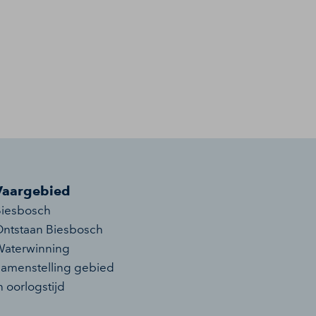
Vaargebied
iesbosch
ntstaan Biesbosch
aterwinning
amenstelling gebied
n oorlogstijd