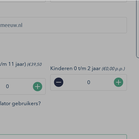
t/m 11 jaar)
(€39,50
Kinderen 0 t/m 2 jaar
(€0,00 p.p.)
−
+
+
ollator gebruikers?