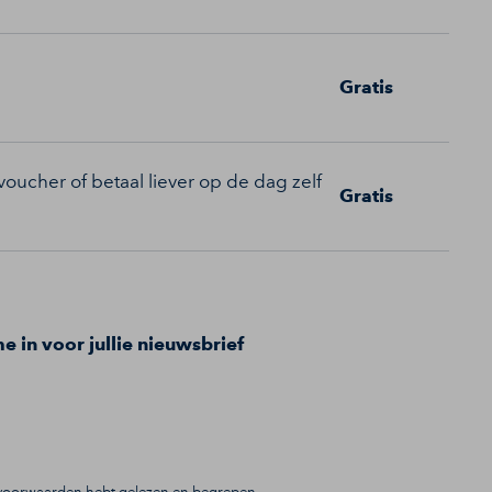
Gratis
oucher of betaal liever op de dag zelf
Gratis
me in voor jullie nieuwsbrief
gsvoorwaarden hebt gelezen en begrepen.