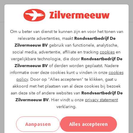
Om u beter van dienst te kunnen zijn en voor het tonen van
Leuk dat u kiest voor dit
relevante advertenties, maakt
Rondvaartbedrijf De
Zilvermeeuw BV
gebruik van functionele, analytische,
arrangement!
social media, advertentie, affiliate en tracking
cookies
en
vergelijkbare technologie, die door
Rondvaartbedrijf De
Zilvermeeuw BV
of derden worden geplaatst. Nadere
Om te reserveren voor de
Twee uur durende
informatie over deze cookies kunt u vinden in onze
cookies
rondvaart
vaartocht op
maandag 20-07-2026
policy
. Door op "Alles accepteren" te klikken, gaat u
om
12:00
vragen wij u onderstaand formulier in
akkoord met het plaatsen van al deze cookies bij bezoek
te vullen.
aan deze site of andere websites van
Rondvaartbedrijf De
Zilvermeeuw BV
. Hier vindt u onze
privacy statement
verklaring.
Uw gegevens:
Aanpassen
Alles accepteren
Aanhef:
Heer
Mevrouw
Anders