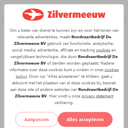
Om u beter van dienst te kunnen zijn en voor het tonen van
Leuk dat u kiest voor dit
relevante advertenties, maakt
Rondvaartbedrijf De
Zilvermeeuw BV
gebruik van functionele, analytische,
arrangement!
social media, advertentie, affiliate en tracking
cookies
en
vergelijkbare technologie, die door
Rondvaartbedrijf De
Zilvermeeuw BV
of derden worden geplaatst. Nadere
Om te reserveren voor de
Twee uur durende
informatie over deze cookies kunt u vinden in onze
cookies
rondvaart
vaartocht op
zondag 05-07-2026
om
policy
. Door op "Alles accepteren" te klikken, gaat u
15:00
vragen wij u onderstaand formulier in te
akkoord met het plaatsen van al deze cookies bij bezoek
vullen.
aan deze site of andere websites van
Rondvaartbedrijf De
Zilvermeeuw BV
. Hier vindt u onze
privacy statement
verklaring.
Uw gegevens:
Aanpassen
Alles accepteren
Aanhef:
Heer
Mevrouw
Anders