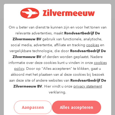
Om u beter van dienst te kunnen zijn en voor het tonen van
Leuk dat u kiest voor dit
relevante advertenties, maakt
Rondvaartbedrijf De
Zilvermeeuw BV
gebruik van functionele, analytische,
arrangement!
social media, advertentie, affiliate en tracking
cookies
en
vergelijkbare technologie, die door
Rondvaartbedrijf De
Zilvermeeuw BV
of derden worden geplaatst. Nadere
Om te reserveren voor de
Twee uur durende
informatie over deze cookies kunt u vinden in onze
cookies
rondvaart
vaartocht op
dinsdag 14-07-2026
om
policy
. Door op "Alles accepteren" te klikken, gaat u
15:00
vragen wij u onderstaand formulier in te
akkoord met het plaatsen van al deze cookies bij bezoek
vullen.
aan deze site of andere websites van
Rondvaartbedrijf De
Zilvermeeuw BV
. Hier vindt u onze
privacy statement
verklaring.
Uw gegevens:
Aanpassen
Alles accepteren
Aanhef:
Heer
Mevrouw
Anders