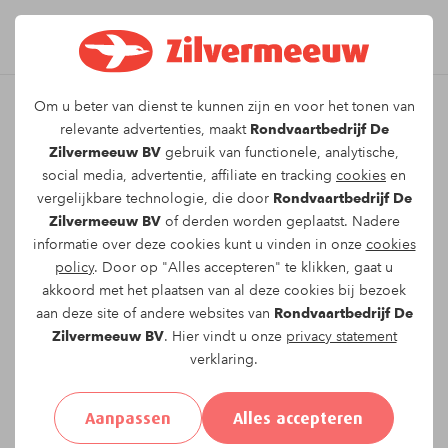
Om u beter van dienst te kunnen zijn en voor het tonen van
Leuk dat u kiest voor dit
relevante advertenties, maakt
Rondvaartbedrijf De
Zilvermeeuw BV
gebruik van functionele, analytische,
arrangement!
social media, advertentie, affiliate en tracking
cookies
en
vergelijkbare technologie, die door
Rondvaartbedrijf De
Zilvermeeuw BV
of derden worden geplaatst. Nadere
Om te reserveren voor de
Twee uur durende
informatie over deze cookies kunt u vinden in onze
cookies
rondvaart
vaartocht op
vrijdag 24-07-2026
om
policy
. Door op "Alles accepteren" te klikken, gaat u
15:00
vragen wij u onderstaand formulier in te
akkoord met het plaatsen van al deze cookies bij bezoek
vullen.
aan deze site of andere websites van
Rondvaartbedrijf De
Zilvermeeuw BV
. Hier vindt u onze
privacy statement
verklaring.
Uw gegevens:
Aanpassen
Alles accepteren
Aanhef:
Heer
Mevrouw
Anders