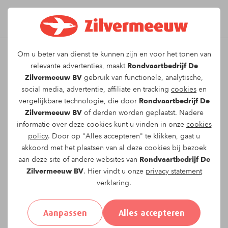
Om u beter van dienst te kunnen zijn en voor het tonen van
Leuk dat u kiest voor dit
relevante advertenties, maakt
Rondvaartbedrijf De
Zilvermeeuw BV
gebruik van functionele, analytische,
arrangement!
social media, advertentie, affiliate en tracking
cookies
en
vergelijkbare technologie, die door
Rondvaartbedrijf De
Zilvermeeuw BV
of derden worden geplaatst. Nadere
Om te reserveren voor de
Twee uur durende
informatie over deze cookies kunt u vinden in onze
cookies
rondvaart
vaartocht op
woensdag 29-07-2026
policy
. Door op "Alles accepteren" te klikken, gaat u
om
15:00
vragen wij u onderstaand formulier in
akkoord met het plaatsen van al deze cookies bij bezoek
te vullen.
aan deze site of andere websites van
Rondvaartbedrijf De
Zilvermeeuw BV
. Hier vindt u onze
privacy statement
verklaring.
Uw gegevens:
Aanpassen
Alles accepteren
Aanhef:
Heer
Mevrouw
Anders