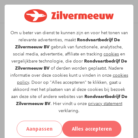
Om u beter van dienst te kunnen zijn en voor het tonen van
Leuk dat u kiest voor dit
relevante advertenties, maakt
Rondvaartbedrijf De
Zilvermeeuw BV
gebruik van functionele, analytische,
arrangement!
social media, advertentie, affiliate en tracking
cookies
en
vergelijkbare technologie, die door
Rondvaartbedrijf De
Zilvermeeuw BV
of derden worden geplaatst. Nadere
Om te reserveren voor de
Dagtocht vanuit
informatie over deze cookies kunt u vinden in onze
cookies
Antwerpen naar de Biesbosch
vaartocht op
policy
. Door op "Alles accepteren" te klikken, gaat u
donderdag 23-07-2026
om
09:00
vragen wij u
akkoord met het plaatsen van al deze cookies bij bezoek
onderstaand formulier in te vullen.
aan deze site of andere websites van
Rondvaartbedrijf De
Zilvermeeuw BV
. Hier vindt u onze
privacy statement
verklaring.
Uw gegevens:
Aanpassen
Alles accepteren
Aanhef:
Heer
Mevrouw
Anders