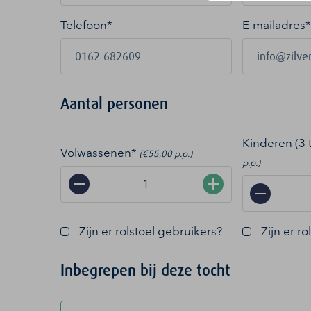
Telefoon*
E-mailadres
*
Aantal personen
Kinderen (3 
Volwassenen*
(€55,00 p.p.)
p.p.)
−
+
−
Zijn er rolstoel gebruikers?
Zijn er r
Inbegrepen bij deze tocht