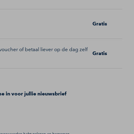
Gratis
oucher of betaal liever op de dag zelf
Gratis
me in voor jullie nieuwsbrief
gsvoorwaarden hebt gelezen en begrepen.