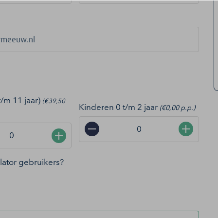
t/m 11 jaar)
(€39,50
Kinderen 0 t/m 2 jaar
(€0,00 p.p.)
−
+
+
ollator gebruikers?