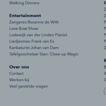
Walking Dinners
Z
Entertainment
Z
Zangeres Rosanne de With
P
Love Boat Show
P
Lodewijk van der Linden Pianist
P
Liedjesman Frank van Es
P
Karikaturist Johan van Dam
Tafelgoochelaar Stan: Close-up Magic
Over ons
Contact
Werken bij
0
Veel gestelde vragen