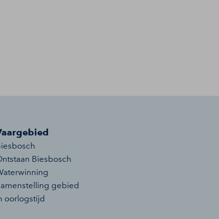
Vaargebied
iesbosch
ntstaan Biesbosch
aterwinning
amenstelling gebied
n oorlogstijd