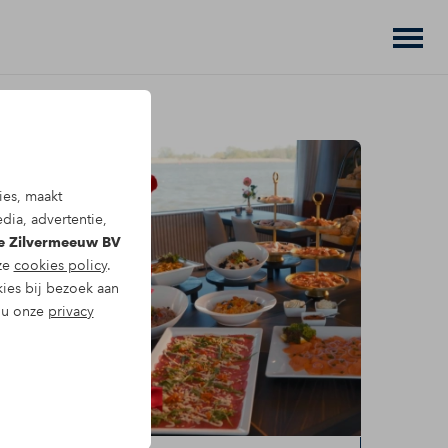
ies, maakt
dia, advertentie,
De Zilvermeeuw BV
nze
cookies policy
.
kies bij bezoek aan
t u onze
privacy