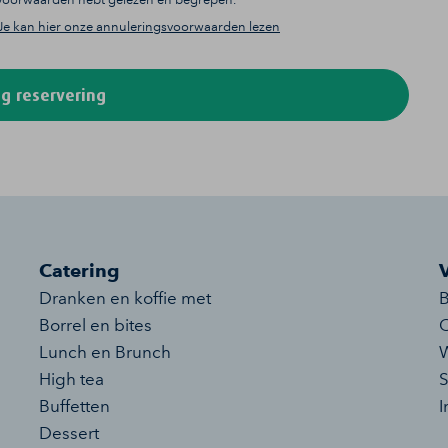
Je kan hier onze annuleringsvoorwaarden lezen
g reservering
Catering
Dranken en koffie met
B
Borrel en bites
O
Lunch en Brunch
W
High tea
S
Buffetten
I
Dessert