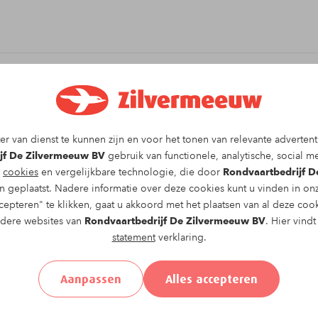
it arrangement!
r van dienst te kunnen zijn en voor het tonen van relevante advertent
vaartocht op
zondag 10-05-2026
om
08:00
vragen
jf De Zilvermeeuw BV
gebruik van functionele, analytische, social me
g
cookies
en vergelijkbare technologie, die door
Rondvaartbedrijf 
 geplaatst. Nadere informatie over deze cookies kunt u vinden in o
epteren" te klikken, gaat u akkoord met het plaatsen van al deze coo
ndere websites van
Rondvaartbedrijf De Zilvermeeuw BV
. Hier vind
statement
verklaring.
el
Achternaam*
Aanpassen
Alles accepteren