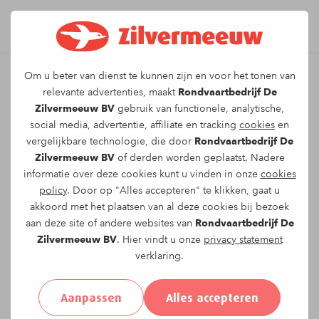
Om u beter van dienst te kunnen zijn en voor het tonen van
Leuk dat u kiest voor dit
relevante advertenties, maakt
Rondvaartbedrijf De
Zilvermeeuw BV
gebruik van functionele, analytische,
arrangement!
social media, advertentie, affiliate en tracking
cookies
en
vergelijkbare technologie, die door
Rondvaartbedrijf De
Zilvermeeuw BV
of derden worden geplaatst. Nadere
Om te reserveren voor de
Marktocht (let op:
informatie over deze cookies kunt u vinden in onze
cookies
aangepaste vaartijd)
vaartocht op
maandag 27-
policy
. Door op "Alles accepteren" te klikken, gaat u
07-2026
om
10:30
vragen wij u onderstaand
akkoord met het plaatsen van al deze cookies bij bezoek
formulier in te vullen.
aan deze site of andere websites van
Rondvaartbedrijf De
Zilvermeeuw BV
. Hier vindt u onze
privacy statement
verklaring.
Uw gegevens:
Aanpassen
Alles accepteren
Aanhef:
Heer
Mevrouw
Anders