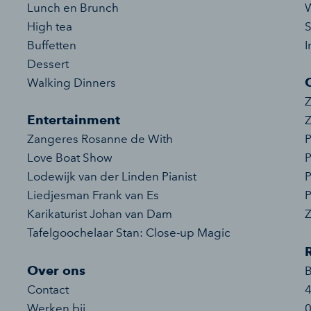
Lunch en Brunch
W
High tea
S
Buffetten
I
Dessert
Walking Dinners
Z
Entertainment
Z
Zangeres Rosanne de With
P
Love Boat Show
P
Lodewijk van der Linden Pianist
P
Liedjesman Frank van Es
P
Karikaturist Johan van Dam
Tafelgoochelaar Stan: Close-up Magic
Over ons
Contact
Werken bij
0