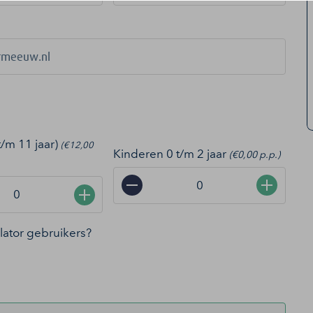
t/m 11 jaar)
(€12,00
Kinderen 0 t/m 2 jaar
(€0,00 p.p.)
−
+
+
ollator gebruikers?