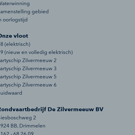
aterwinning
amenstelling gebied
n oorlogstijd
Onze vloot
8 (elektrisch)
9 (nieuw en volledig elektrisch)
artyschip Zilvermeeuw 2
artyschip Zilvermeeuw 3
artyschip Zilvermeeuw 5
artyschip Zilvermeeuw 6
Zuidwaard
Rondvaartbedrijf De Zilvermeeuw BV
Biesboschweg 2
4924 BB
,
Drimmelen
162 - 68 26 09