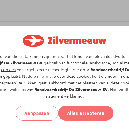
it arrangement!
r van dienst te kunnen zijn en voor het tonen van relevante advertent
rondvaart
vaartocht op
donderdag 11-06-2026
om
jf De Zilvermeeuw BV
gebruik van functionele, analytische, social me
 vullen.
g
cookies
en vergelijkbare technologie, die door
Rondvaartbedrijf 
 geplaatst. Nadere informatie over deze cookies kunt u vinden in o
epteren" te klikken, gaat u akkoord met het plaatsen van al deze coo
ndere websites van
Rondvaartbedrijf De Zilvermeeuw BV
. Hier vind
statement
verklaring.
el
Achternaam*
Aanpassen
Alles accepteren