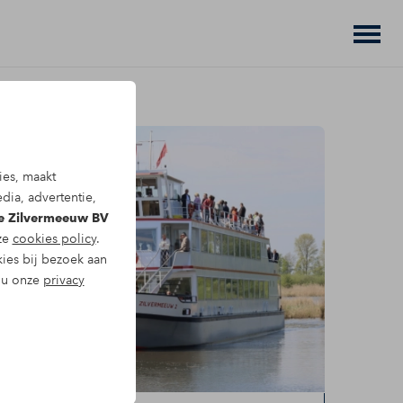
ies, maakt
dia, advertentie,
De Zilvermeeuw BV
nze
cookies policy
.
kies bij bezoek aan
t u onze
privacy