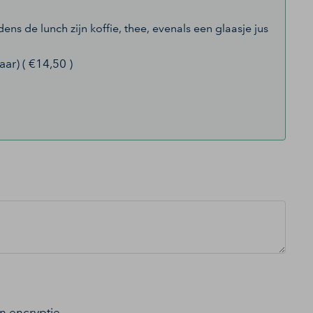
ns de lunch zijn koffie, thee, evenals een glaasje jus
ar) ( €14,50 )
an encryptie