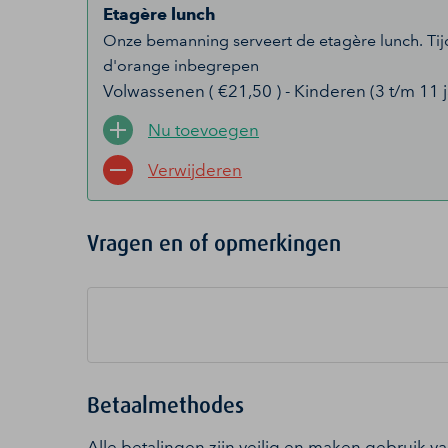
Etagère lunch
Onze bemanning serveert de etagère lunch. Tijde
d'orange inbegrepen
Volwassenen ( €21,50 ) - Kinderen (3 t/m 11 ja
Nu toevoegen
Verwijderen
Vragen en of opmerkingen
Betaalmethodes
Alle betalingen zijn veilig en maken gebruik v