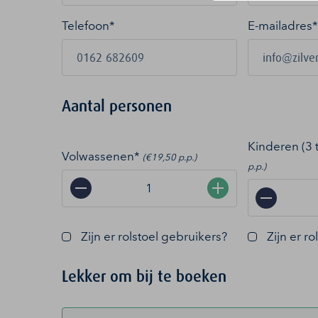
Telefoon*
E-mailadres
*
Aantal personen
Kinderen (3 
Volwassenen*
(€19,50 p.p.)
p.p.)
−
+
−
Zijn er rolstoel gebruikers?
Zijn er r
Lekker om bij te boeken