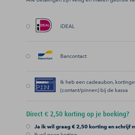
iDEAL
Bancontact
Ik heb een cadeaubon, kortingsv
(contant/pinnen) bij de kassa
Direct € 2,50 korting op je boeking?
Ja
ik wil graag € 2,50 korting en schrijf 
Ik wil geen korting