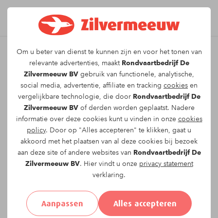
Om u beter van dienst te kunnen zijn en voor het tonen van
Leuk dat u kiest voor dit
relevante advertenties, maakt
Rondvaartbedrijf De
Zilvermeeuw BV
gebruik van functionele, analytische,
arrangement!
social media, advertentie, affiliate en tracking
cookies
en
vergelijkbare technologie, die door
Rondvaartbedrijf De
Zilvermeeuw BV
of derden worden geplaatst. Nadere
Om te reserveren voor de
Barbecue Boot
informatie over deze cookies kunt u vinden in onze
cookies
vaartocht op
zaterdag 18-07-2026
om
18:00
policy
. Door op "Alles accepteren" te klikken, gaat u
vragen wij u onderstaand formulier in te vullen.
akkoord met het plaatsen van al deze cookies bij bezoek
aan deze site of andere websites van
Rondvaartbedrijf De
Uw gegevens:
Zilvermeeuw BV
. Hier vindt u onze
privacy statement
verklaring.
Aanhef:
Heer
Mevrouw
Anders
Aanpassen
Alles accepteren
Voornaam*