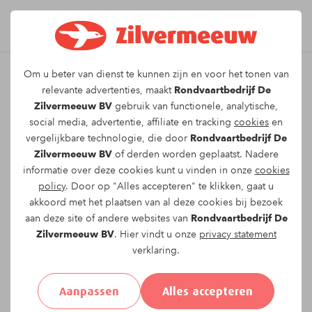
Om u beter van dienst te kunnen zijn en voor het tonen van
Leuk dat u kiest voor dit
relevante advertenties, maakt
Rondvaartbedrijf De
Zilvermeeuw BV
gebruik van functionele, analytische,
arrangement!
social media, advertentie, affiliate en tracking
cookies
en
vergelijkbare technologie, die door
Rondvaartbedrijf De
Zilvermeeuw BV
of derden worden geplaatst. Nadere
Om te reserveren voor de
Vestingsteden Tocht
informatie over deze cookies kunt u vinden in onze
cookies
vaartocht op
maandag 20-07-2026
om
09:30
policy
. Door op "Alles accepteren" te klikken, gaat u
vragen wij u onderstaand formulier in te vullen.
akkoord met het plaatsen van al deze cookies bij bezoek
aan deze site of andere websites van
Rondvaartbedrijf De
Uw gegevens:
Zilvermeeuw BV
. Hier vindt u onze
privacy statement
verklaring.
Aanhef:
Heer
Mevrouw
Anders
Aanpassen
Alles accepteren
Voornaam*