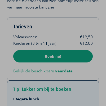
Park de Biesbosch laat zich namelijk ieder seizoen
€ 7,00 per persoon. (Alleen te reserveren tijdens
van haar mooiste kant zien!
de tocht van 15.00 uur)
€ 25,50 per persoon. (Alleen te reserveren tijdens
de tocht van 15.00 uur)
Tarieven
Volwassenen
€19,50
Kinderen (3 t/m 11 jaar)
€12,00
Boek nu!
Bekijk de beschikbare
vaardata
Tip! Lekker om bij te boeken
Etagère lunch