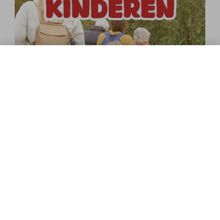
Selecteer een dag
Klik op een dag om de beschikbare
rondvaarten te bekijken
Ontdek meer