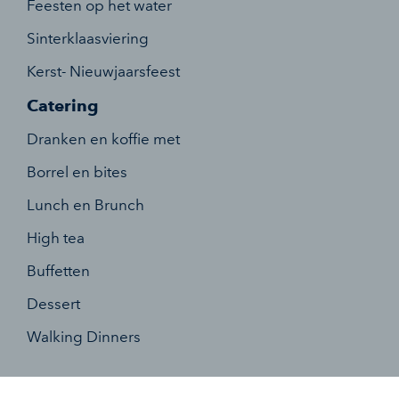
Feesten op het water
Sinterklaasviering
Kerst- Nieuwjaarsfeest
Catering
Dranken en koffie met
Borrel en bites
Lunch en Brunch
High tea
Buffetten
Dessert
Walking Dinners
Entertainment