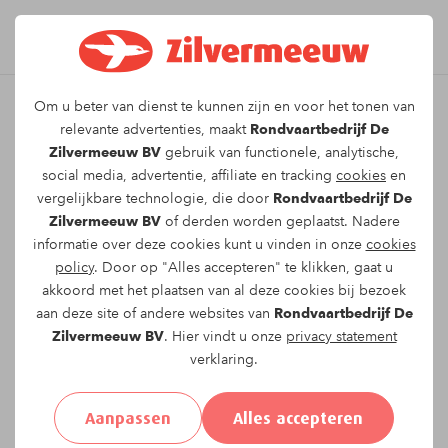
Om u beter van dienst te kunnen zijn en voor het tonen van
Leuk dat u kiest voor dit
relevante advertenties, maakt
Rondvaartbedrijf De
Zilvermeeuw BV
gebruik van functionele, analytische,
arrangement!
social media, advertentie, affiliate en tracking
cookies
en
vergelijkbare technologie, die door
Rondvaartbedrijf De
Zilvermeeuw BV
of derden worden geplaatst. Nadere
Om te reserveren voor de
Twee uur durende
informatie over deze cookies kunt u vinden in onze
cookies
rondvaart
vaartocht op
zondag 13-04-2025
om
policy
. Door op "Alles accepteren" te klikken, gaat u
15:00
vragen wij u onderstaand formulier in te
akkoord met het plaatsen van al deze cookies bij bezoek
vullen.
aan deze site of andere websites van
Rondvaartbedrijf De
Zilvermeeuw BV
. Hier vindt u onze
privacy statement
verklaring.
Uw gegevens:
Aanpassen
Alles accepteren
Aanhef:
Heer
Mevrouw
Anders