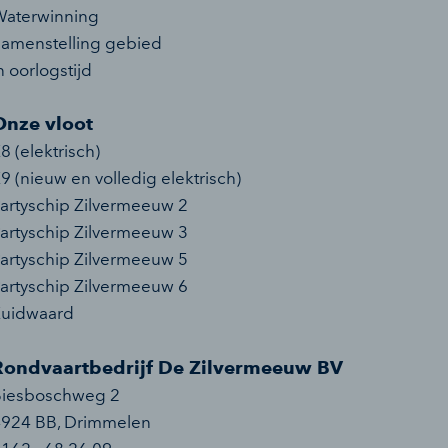
aterwinning
amenstelling gebied
n oorlogstijd
Onze vloot
8 (elektrisch)
9 (nieuw en volledig elektrisch)
artyschip Zilvermeeuw 2
artyschip Zilvermeeuw 3
artyschip Zilvermeeuw 5
artyschip Zilvermeeuw 6
Zuidwaard
Rondvaartbedrijf De Zilvermeeuw BV
Biesboschweg 2
4924 BB
,
Drimmelen