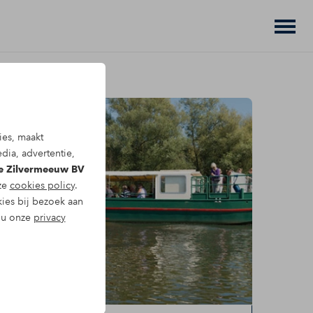
ies, maakt
dia, advertentie,
De Zilvermeeuw BV
nze
cookies policy
.
kies bij bezoek aan
t u onze
privacy