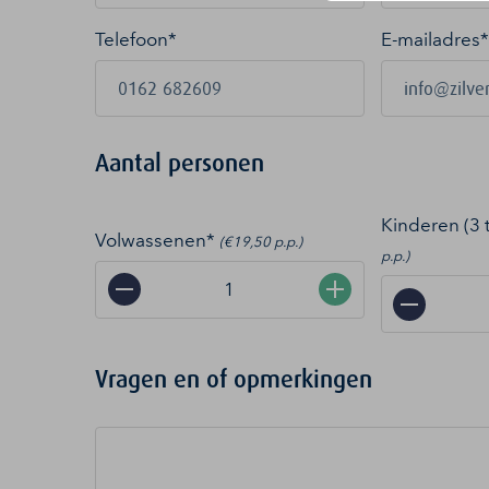
Telefoon*
E-mailadres
*
Aantal personen
Kinderen (3 
Volwassenen*
(€19,50 p.p.)
p.p.)
−
+
−
Vragen en of opmerkingen