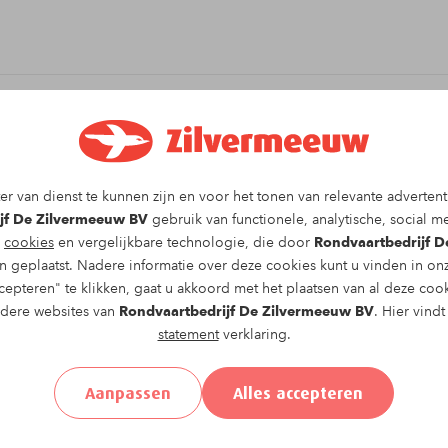
it arrangement!
r van dienst te kunnen zijn en voor het tonen van relevante advertent
cht op
zaterdag 24-05-2025
om
12:00
vragen wij u
jf De Zilvermeeuw BV
gebruik van functionele, analytische, social me
g
cookies
en vergelijkbare technologie, die door
Rondvaartbedrijf 
 geplaatst. Nadere informatie over deze cookies kunt u vinden in o
epteren" te klikken, gaat u akkoord met het plaatsen van al deze coo
ndere websites van
Rondvaartbedrijf De Zilvermeeuw BV
. Hier vind
statement
verklaring.
el
Achternaam*
Aanpassen
Alles accepteren