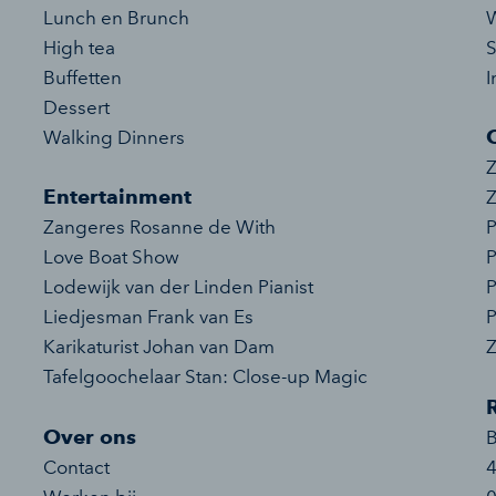
Lunch en Brunch
W
High tea
S
Buffetten
I
Dessert
Walking Dinners
Z
Entertainment
Z
Zangeres Rosanne de With
P
Love Boat Show
P
Lodewijk van der Linden Pianist
P
Liedjesman Frank van Es
P
Karikaturist Johan van Dam
Tafelgoochelaar Stan: Close-up Magic
Over ons
Contact