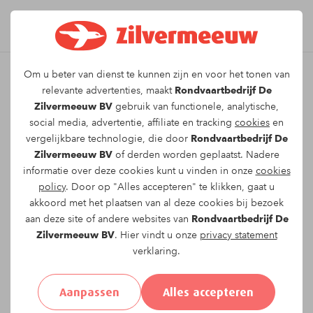
Om u beter van dienst te kunnen zijn en voor het tonen van
Leuk dat u kiest voor dit
relevante advertenties, maakt
Rondvaartbedrijf De
Zilvermeeuw BV
gebruik van functionele, analytische,
arrangement!
social media, advertentie, affiliate en tracking
cookies
en
vergelijkbare technologie, die door
Rondvaartbedrijf De
Zilvermeeuw BV
of derden worden geplaatst. Nadere
Om te reserveren voor de
Zwerftocht
vaartocht
informatie over deze cookies kunt u vinden in onze
cookies
op
zondag 29-06-2025
om
14:00
vragen wij u
policy
. Door op "Alles accepteren" te klikken, gaat u
onderstaand formulier in te vullen.
akkoord met het plaatsen van al deze cookies bij bezoek
aan deze site of andere websites van
Rondvaartbedrijf De
Uw gegevens:
Zilvermeeuw BV
. Hier vindt u onze
privacy statement
verklaring.
Aanhef:
Heer
Mevrouw
Anders
Aanpassen
Alles accepteren
Voornaam*