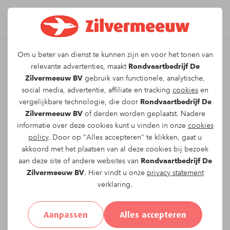
Om u beter van dienst te kunnen zijn en voor het tonen van
Leuk dat u kiest voor dit
relevante advertenties, maakt
Rondvaartbedrijf De
Zilvermeeuw BV
gebruik van functionele, analytische,
arrangement!
social media, advertentie, affiliate en tracking
cookies
en
vergelijkbare technologie, die door
Rondvaartbedrijf De
Zilvermeeuw BV
of derden worden geplaatst. Nadere
Om te reserveren voor de
Bevertocht
vaartocht
informatie over deze cookies kunt u vinden in onze
cookies
op
zaterdag 21-06-2025
om
19:00
vragen wij u
policy
. Door op "Alles accepteren" te klikken, gaat u
onderstaand formulier in te vullen.
akkoord met het plaatsen van al deze cookies bij bezoek
aan deze site of andere websites van
Rondvaartbedrijf De
Uw gegevens:
Zilvermeeuw BV
. Hier vindt u onze
privacy statement
verklaring.
Aanhef:
Heer
Mevrouw
Anders
Aanpassen
Alles accepteren
Voornaam*