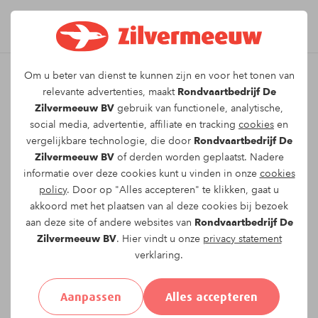
Om u beter van dienst te kunnen zijn en voor het tonen van
Leuk dat u kiest voor dit
relevante advertenties, maakt
Rondvaartbedrijf De
Zilvermeeuw BV
gebruik van functionele, analytische,
arrangement!
social media, advertentie, affiliate en tracking
cookies
en
vergelijkbare technologie, die door
Rondvaartbedrijf De
Zilvermeeuw BV
of derden worden geplaatst. Nadere
Om te reserveren voor de
Liedjes van toen en nu
informatie over deze cookies kunt u vinden in onze
cookies
vaartocht op
woensdag 04-06-2025
om
11:00
policy
. Door op "Alles accepteren" te klikken, gaat u
vragen wij u onderstaand formulier in te vullen.
akkoord met het plaatsen van al deze cookies bij bezoek
aan deze site of andere websites van
Rondvaartbedrijf De
Uw gegevens:
Zilvermeeuw BV
. Hier vindt u onze
privacy statement
verklaring.
Aanhef:
Heer
Mevrouw
Anders
Aanpassen
Alles accepteren
Voornaam*