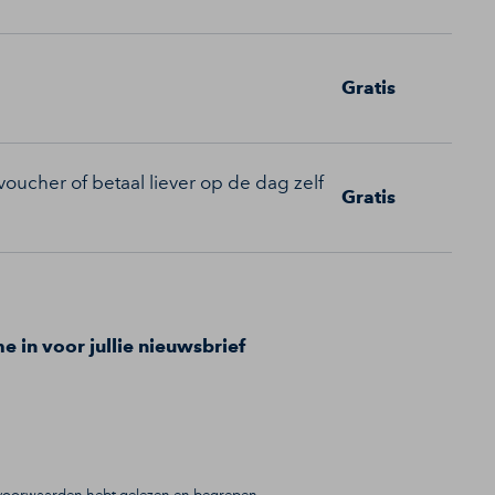
Gratis
oucher of betaal liever op de dag zelf
Gratis
me in voor jullie nieuwsbrief
gsvoorwaarden hebt gelezen en begrepen.