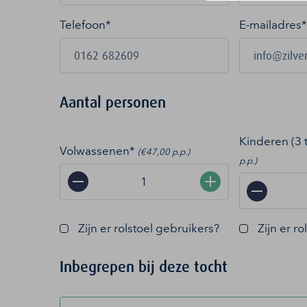
Telefoon*
E-mailadres
*
Aantal personen
Kinderen (3 
Volwassenen*
(€47,00 p.p.)
p.p.)
−
+
−
Zijn er rolstoel gebruikers?
Zijn er r
Inbegrepen bij deze tocht