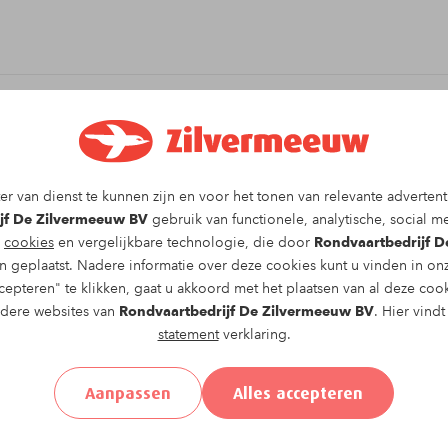
it arrangement!
r van dienst te kunnen zijn en voor het tonen van relevante advertent
Brunchrondvaart
vaartocht op
zondag 18-01-2026
jf De Zilvermeeuw BV
gebruik van functionele, analytische, social me
 te vullen.
g
cookies
en vergelijkbare technologie, die door
Rondvaartbedrijf 
 geplaatst. Nadere informatie over deze cookies kunt u vinden in o
epteren" te klikken, gaat u akkoord met het plaatsen van al deze coo
ndere websites van
Rondvaartbedrijf De Zilvermeeuw BV
. Hier vind
statement
verklaring.
el
Achternaam*
Aanpassen
Alles accepteren