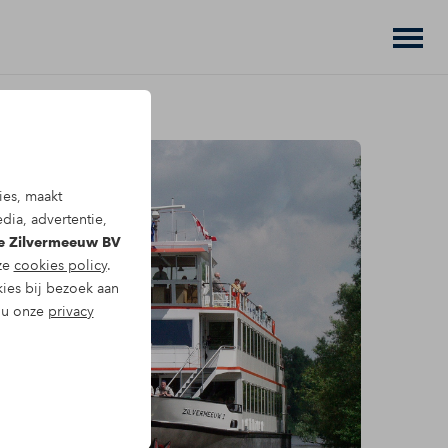
ies, maakt
dia, advertentie,
De Zilvermeeuw BV
nze
cookies policy
.
kies bij bezoek aan
t u onze
privacy