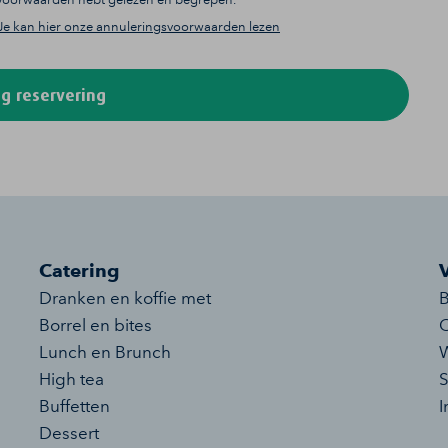
Je kan hier onze annuleringsvoorwaarden lezen
g reservering
Catering
Dranken en koffie met
B
Borrel en bites
O
Lunch en Brunch
W
High tea
S
Buffetten
I
Dessert