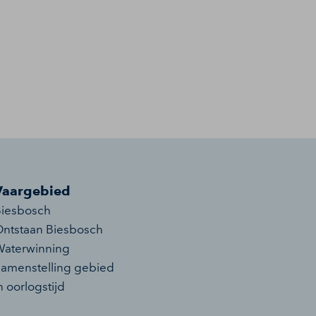
Vaargebied
iesbosch
ntstaan Biesbosch
aterwinning
amenstelling gebied
n oorlogstijd