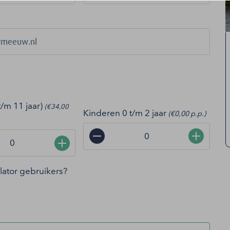
t/m 11 jaar)
(€34,00
Kinderen 0 t/m 2 jaar
(€0,00 p.p.)
−
+
+
ollator gebruikers?