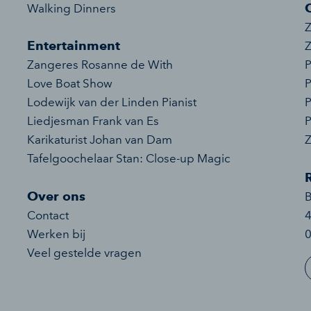
Walking Dinners
Z
Entertainment
Z
Zangeres Rosanne de With
P
Love Boat Show
P
Lodewijk van der Linden Pianist
P
Liedjesman Frank van Es
P
Karikaturist Johan van Dam
Tafelgoochelaar Stan: Close-up Magic
Over ons
Contact
Werken bij
0
Veel gestelde vragen