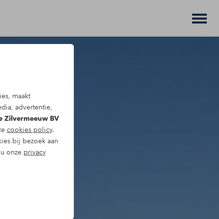
ies, maakt
dia, advertentie,
De Zilvermeeuw BV
nze
cookies policy
.
kies bij bezoek aan
t u onze
privacy