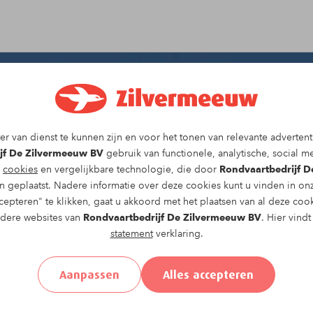
r van dienst te kunnen zijn en voor het tonen van relevante advertent
jf De Zilvermeeuw BV
gebruik van functionele, analytische, social me
g
cookies
en vergelijkbare technologie, die door
Rondvaartbedrijf 
 geplaatst. Nadere informatie over deze cookies kunt u vinden in o
epteren" te klikken, gaat u akkoord met het plaatsen van al deze coo
ndere websites van
Rondvaartbedrijf De Zilvermeeuw BV
. Hier vind
statement
verklaring.
Aanpassen
Alles accepteren