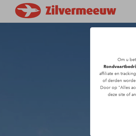
Om u bete
Rondvaartbedri
affiliate en trackin
of derden worden
Door op "Alles acc
deze site of a