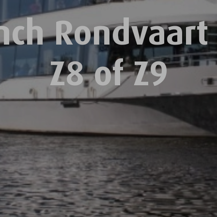
nch Rondvaart
Z8 of Z9