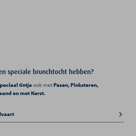
en speciale brunchtocht hebben?
peciaal tintje
ook met
Pasen, Pinksteren,
and en met Kerst.
dvaart
, deze presenteren we in een buffetvorm.