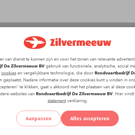
r van dienst te kunnen zijn en voor het tonen van relevante advertent
jf De Zilvermeeuw BV
gebruik van functionele, analytische, social me
g
cookies
en vergelijkbare technologie, die door
Rondvaartbedrijf 
 geplaatst. Nadere informatie over deze cookies kunt u vinden in o
epteren" te klikken, gaat u akkoord met het plaatsen van al deze coo
ndere websites van
Rondvaartbedrijf De Zilvermeeuw BV
. Hier vind
statement
verklaring.
Aanpassen
Alles accepteren