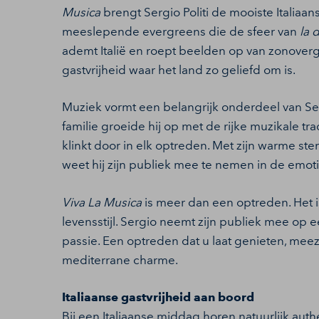
Musica
brengt Sergio Politi de mooiste Italiaan
meeslepende evergreens die de sfeer van
la 
ademt Italië en roept beelden op van zonove
gastvrijheid waar het land zo geliefd om is.
Muziek vormt een belangrijk onderdeel van Ser
familie groeide hij op met de rijke muzikale tra
klinkt door in elk optreden. Met zijn warme stem
weet hij zijn publiek mee te nemen in de emoti
Viva La Musica
is meer dan een optreden. Het i
levensstijl. Sergio neemt zijn publiek mee op e
passie. Een optreden dat u laat genieten, m
mediterrane charme.
Italiaanse gastvrijheid aan boord
Bij een Italiaanse middag horen natuurlijk au