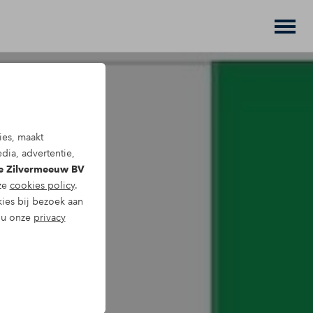
ies, maakt
dia, advertentie,
De Zilvermeeuw BV
nze
cookies policy
.
kies bij bezoek aan
t u onze
privacy