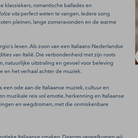
se klassiekers, romantische ballades en
dolce vita
perfect weten te vangen. Iedere song
rgoten pleinen, lange zomeravonden en de warme
gio's leven. Als zoon van een Italiaans-Nederlandse
dities van Italië. Die verbondenheid met zijn roots
, natuurlijke uitstraling en gevoel voor beleving
e en het verhaal achter de muziek.
s een ode aan de Italiaanse muziek, cultuur en
en muzikale reis vol emotie, herkenning en Italiaanse
eezingen en wegdromen, met die onmiskenbare
thentieke Italiaanse smaken. Daarom verwelkomen wij