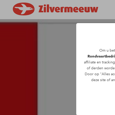
Om u bete
Rondvaartbedri
affiliate en trackin
of derden worden
Door op "Alles acc
deze site of a